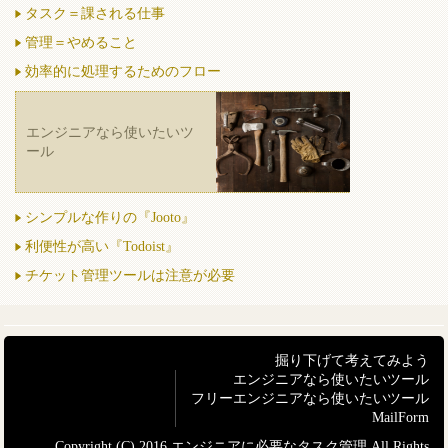
タスク＝課される仕事
管理＝やめること
効率的に処理するためのフロー
エンジニアなら使いたいツ
ール
シンプルな作りの『Jooto』
利便性が高い『Todoist』
チケット管理ツールは注意が必要
掘り下げて考えてみよう
エンジニアなら使いたいツール
フリーエンジニアなら使いたいツール
MailForm
Copyright (C) 2016 エンジニアに必要なタスク管理 All Rights