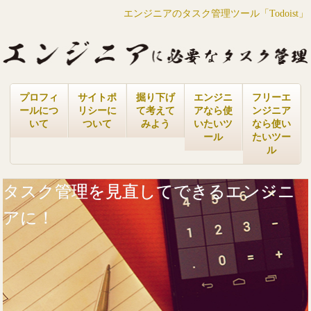
エンジニアのタスク管理ツール「Todoist」
プロフィ
サイトポ
掘り下げ
エンジニ
フリーエ
ールにつ
リシーに
て考えて
アなら使
ンジニア
いて
ついて
みよう
いたいツ
なら使い
ール
たいツー
ル
タスク管理を見直してできるエンジニ
アに！