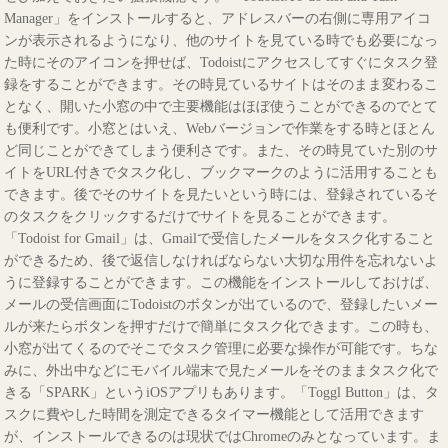
Manager」をインストールすると、アドレスバーの右側に専用アイコ
ンが表示されるようになり、他のサイトを見ている時でも必要になっ
た時にそのアイコンを押せば、Todoistにアクセスしてすぐにタスク登
録をすることができます。その時見ているサイトはそのまま変わるこ
となく、開いた小窓の中で主要機能はほぼ使うことができるのでとて
も便利です。小窓とはいえ、Webバージョンで作業をする時とほとん
ど同じことができてしまう便利さです。また、その時見ていた別のサ
イトをURL付きでタスク化し、ブックマークのように活用することも
できます。後でそのサイトを見たいという時には、登録されているそ
のタスクをクリックするだけでサイトを見ることができます。
「Todoist for Gmail」は、Gmailで受信したメールをタスク化すること
ができるため、後で返信しなければならない大切な用件を忘れないよ
うに登録することができます。この機能をインストールしておけば、
メールの受信画面にTodoistのボタンが出ているので、登録したいメー
ルが来たらボタンを押すだけで簡単にタスク化できます。この時も、
小窓が出てくるのでそこでタスク管理に必要な操作が可能です。ちな
みに、外出中などにモバイル端末で見たメールをそのままタスク化で
きる「SPARK」というiOSアプリもあります。「Toggl Button」は、タ
スクに費やした時間を測定できるタイマー機能として活用できます
が、インストールできるのは現状ではChromeのみとなっています。ま