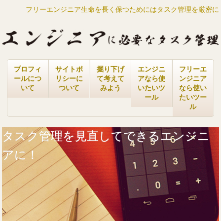
フリーエンジニア生命を長く保つためにはタスク管理を厳密に
プロフィ
サイトポ
掘り下げ
エンジニ
フリーエ
ールにつ
リシーに
て考えて
アなら使
ンジニア
いて
ついて
みよう
いたいツ
なら使い
ール
たいツー
ル
タスク管理を見直してできるエンジニ
アに！