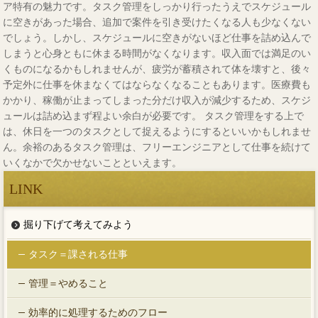
ア特有の魅力です。タスク管理をしっかり行ったうえでスケジュール
に空きがあった場合、追加で案件を引き受けたくなる人も少なくない
でしょう。しかし、スケジュールに空きがないほど仕事を詰め込んで
しまうと心身ともに休まる時間がなくなります。収入面では満足のい
くものになるかもしれませんが、疲労が蓄積されて体を壊すと、後々
予定外に仕事を休まなくてはならなくなることもあります。医療費も
かかり、稼働が止まってしまった分だけ収入が減少するため、スケジ
ュールは詰め込まず程よい余白が必要です。 タスク管理をする上で
は、休日を一つのタスクとして捉えるようにするといいかもしれませ
ん。余裕のあるタスク管理は、フリーエンジニアとして仕事を続けて
いくなかで欠かせないことといえます。
LINK
掘り下げて考えてみよう
タスク＝課される仕事
管理＝やめること
効率的に処理するためのフロー