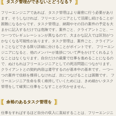
タスク管理ができないとどうなる？
フリーエンジニアであれば、タスク管理はより厳密に行う必要があり
ます。そうしなければ、フリーエンジニアとして活躍し続けることが
困難になるからです。タスク管理は、納期やその日の案件の予定を大
まかに記入するだけでは危険です。案件ごと、クライアントごと、一
つ一つでレギュレーションが異なるので、大まかな記入では区別がつ
かなくなる可能性があります。タスク管理は、案件ごと、クライアン
トごとなどできる限り詳細に分けることがポイントです。 フリーエン
ジニアになると、他のメンバーが進捗について声をかけてくれるよう
なことはなくなります。自分だけの裁量で仕事を進めることになるの
で、ぬけもれはフリーエンジニアとしての死活問題につながります。
クライアントとの契約内容は遵守するのが基本中の基本です。一つ一
つの案件で信頼を獲得しなければ、次につなげることは困難です。 フ
リーエンジニア生命を長く維持していくためには、きめ細かいタスク
管理をして確実に仕事をこなすことが欠かせません。
余裕のあるタスク管理を
仕事をすればするほど自分の収入に直結することは、フリーエンジニ